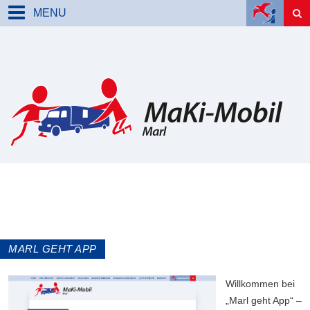
MENU
MARL GEHT APP
Will­kom­men bei
„Marl geht App“ –