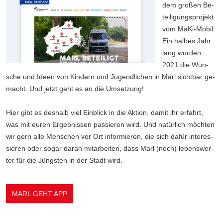
dem gro­ßen Be­
tei­li­gungs­pro­jekt
vom Ma­Ki-Mo­bil.
Ein hal­bes Jahr
lang wur­den
2021 die Wün­
sche und Ide­en von Kin­dern und Ju­gend­li­chen in Marl sicht­bar ge­
macht. Und jetzt geht es an die Um­set­zung!
Hier gibt es des­halb viel Ein­blick in die Ak­ti­on, da­mit ihr er­fahrt,
was mit eu­ren Er­geb­nis­sen pas­sie­ren wird. Und na­tür­lich möch­ten
wir gern al­le Men­schen vor Ort in­for­mie­ren, die sich da­für in­ter­es­
sie­ren oder so­gar dar­an mit­ar­bei­ten, dass Marl (noch) le­bens­wer­
ter für die Jüngs­ten in der Stadt wird.
MARL GEHT APP